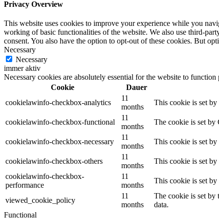
Privacy Overview
This website uses cookies to improve your experience while you navigat
working of basic functionalities of the website. We also use third-pa
consent. You also have the option to opt-out of these cookies. But op
Necessary
Necessary
immer aktiv
Necessary cookies are absolutely essential for the website to function
Cookie
Dauer
11
cookielawinfo-checkbox-analytics
This cookie is set b
months
11
cookielawinfo-checkbox-functional
The cookie is set by
months
11
cookielawinfo-checkbox-necessary
This cookie is set b
months
11
cookielawinfo-checkbox-others
This cookie is set b
months
cookielawinfo-checkbox-
11
This cookie is set b
performance
months
11
The cookie is set by
viewed_cookie_policy
months
data.
Functional