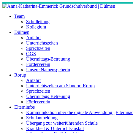
Skip
to
content
Team
Schulleitung
Kollegium
Dülmen
Anfahrt
Unterrichtszeiten
Sprechzeiten
OGS
Übermittags-Betreuung
Förderverein
Unsere Namensgeberin
Rorup
Anfahrt
Unterrichtszeiten am Standort Rorup
Sprechzeiten
Übermittags-Betreuung
Förderverein
Elterninfos
Kommunikation über die digitale Anwendung „Elternnac
Schulanmeldung
Übergang zur weiterführenden Schule
Krankheit & Unterrichtsausfall